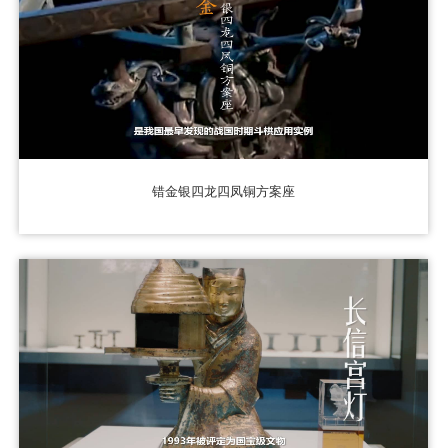
错金银四龙四凤铜方案座