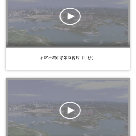
石家庄城市形象宣传片（20秒）