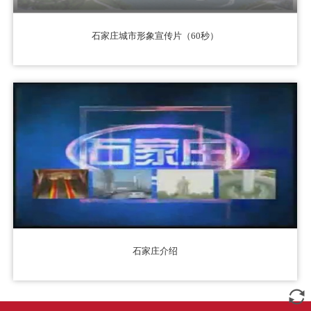
石家庄城市形象宣传片（60秒）
石家庄介绍