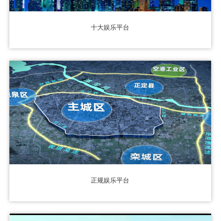
十大娱乐平台
正规娱乐平台