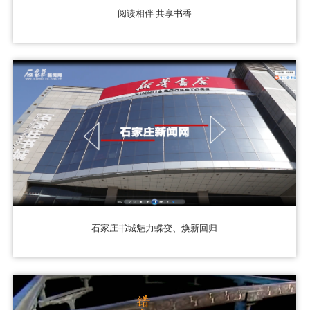
阅读相伴 共享书香
石家庄书城魅力蝶变、焕新回归