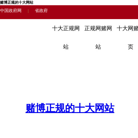
赌博正规的十大网站
中国政府网
省政府
|
十大正规网
正规网赌网
十大网
站
站
页