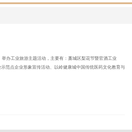
个。举办工业旅游主题活动，主要有：藁城区梨花节暨官酒工业
工业示范点企业形象宣传活动、以岭健康城中国传统医药文化教育与