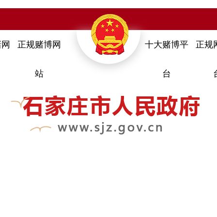
赌网
正规赌博网
十大赌博平
正规
站
台