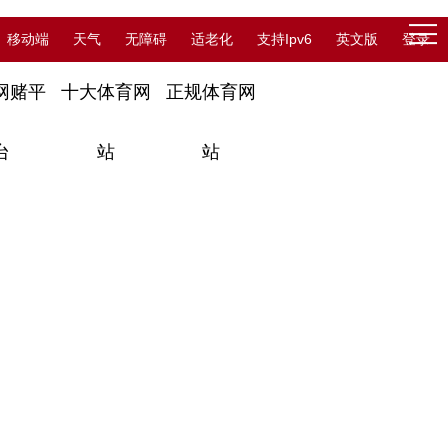
支持Ipv6
移动端
天气
无障碍
适老化
英文版
登录
网赌平
十大体育网
正规体育网
台
站
站