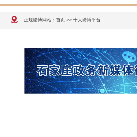
正规赌博网站：
首页
>>
十大赌博平台