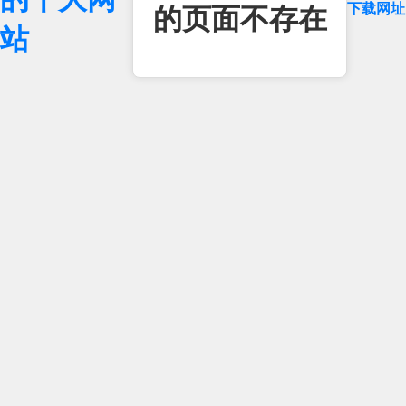
下载网址
的页面不存在
站