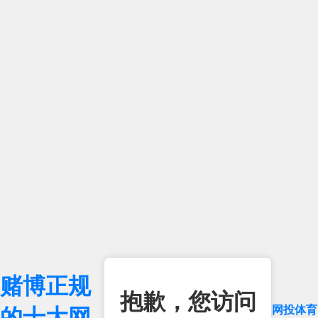
赌博正规
抱歉，您访问
网投体育
的十大网