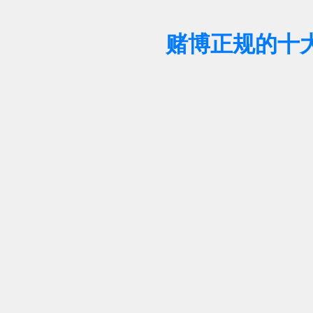
赌博正规的十