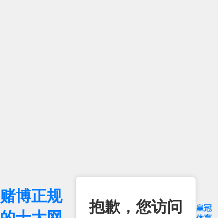
赌博正规
抱歉，您访问
皇冠
的十大网