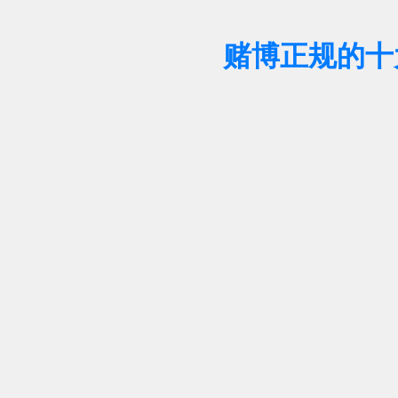
赌博正规的十