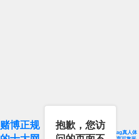
赌博正规
抱歉，您访
ag真人体
的十大网
问的页面不
育可靠平