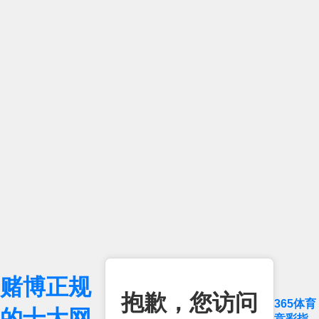
赌博正规
抱歉，您访问
365体育
的十大网
竞彩指