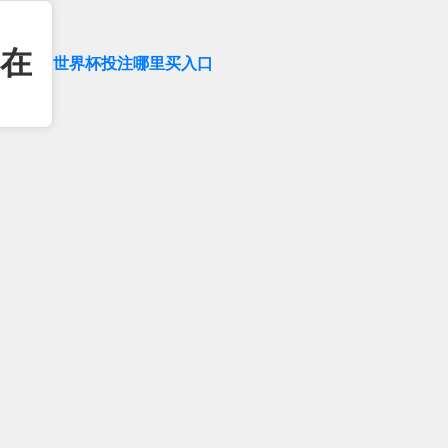
在
世界杯投注哪里买入口