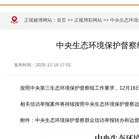
正规赌博网站：
首页
>>
正规博彩网站
>>
中央生态环境
中央生态环境保护督察
发布时间：2025-12-16 17:01
按照中央第三生态环境保护督察组工作要求，12月16
相关信访举报案件将持续按照中央生态环境保护督察
附件：
中央生态环境保护督察群众信访举报转办和边督