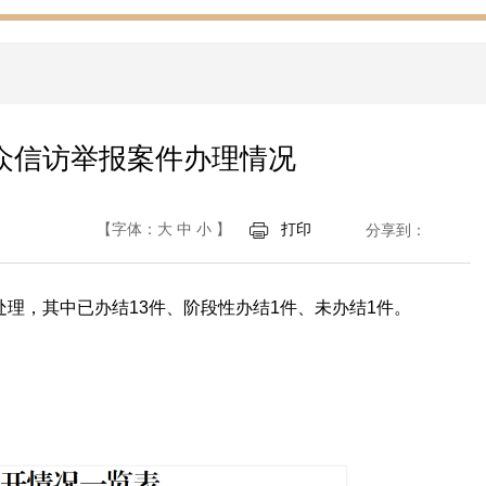
众信访举报案件办理情况
【字体：
大
中
小
】
打印
分享到：
处理，其中已办结13件、阶段性办结1件、未办结1件。