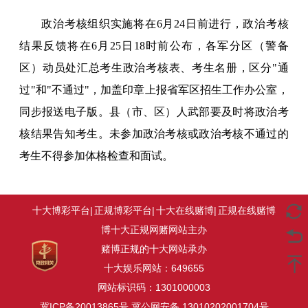
政治考核组织实施将在6月24日前进行，政治考核
结果反馈将在6月25日18时前公布，各军分区（警备
区）动员处汇总考生政治考核表、考生名册，区分"通
过"和"不通过"，加盖印章上报省军区招生工作办公室，
同步报送电子版。县（市、区）人武部要及时将政治考
核结果告知考生。未参加政治考核或政治考核不通过的
考生不得参加体格检查和面试。
十大博彩平台
|
正规博彩平台
|
十大在线赌博
|
正规在线赌博
博十大正规网赌网站主办
赌博正规的十大网站承办
十大娱乐网站：
649655
网站标识码：1301000003
冀ICP备20013865号
冀公网安备 13010202001704号