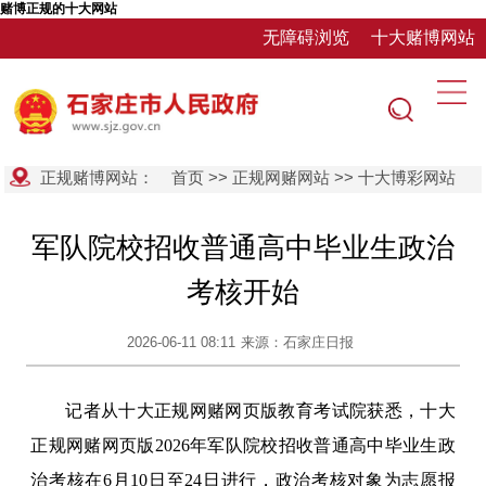
赌博正规的十大网站
无障碍浏览
十大赌博网站
正规赌博网站：
首页
>>
正规网赌网站
>>
十大博彩网站
军队院校招收普通高中毕业生政治
考核开始
2026-06-11 08:11
来源：石家庄日报
记者从十大正规网赌网页版教育考试院获悉，十大
正规网赌网页版2026年军队院校招收普通高中毕业生政
治考核在6月10日至24日进行，政治考核对象为志愿报