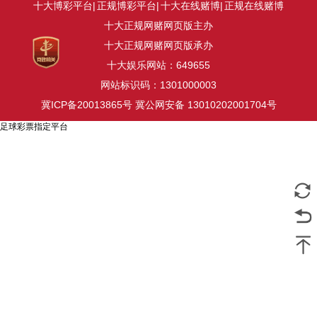
十大博彩平台
|
正规博彩平台
|
十大在线赌博
|
正规在线赌博
十大正规网赌网页版主办
十大正规网赌网页版承办
十大娱乐网站：
649655
网站标识码：1301000003
冀ICP备20013865号 冀公网安备 13010202001704号
足球彩票指定平台