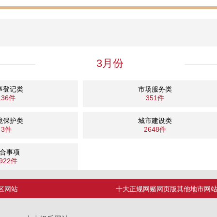
3月份
事登记类
市场服务类
136件
351件
境保护类
城市建设类
3件
2648件
合事项
922件