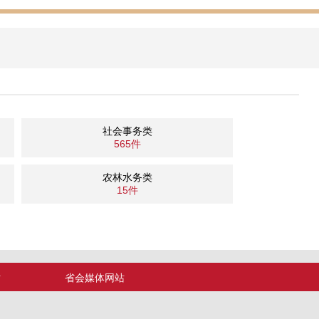
社会事务类
565件
农林水务类
15件