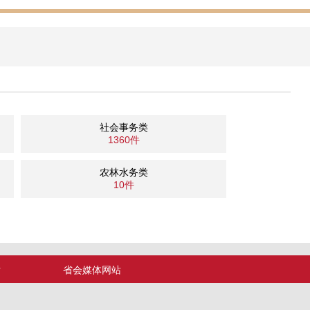
社会事务类
1360件
农林水务类
10件