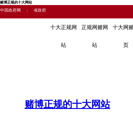
赌博正规的十大网站
中国政府网
省政府
|
十大正规网
正规网赌网
十大网
站
站
页