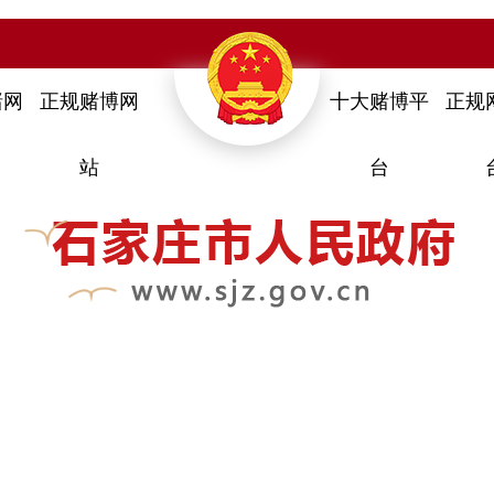
赌网
正规赌博网
十大赌博平
正规
站
台