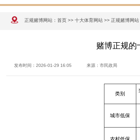
正规赌博网站：
首页
>>
十大体育网站
>>
正规赌博网站
赌博正规的
发布时间：2026-01-29 16:05
来源：市民政局
类别
城市低保
农村低保