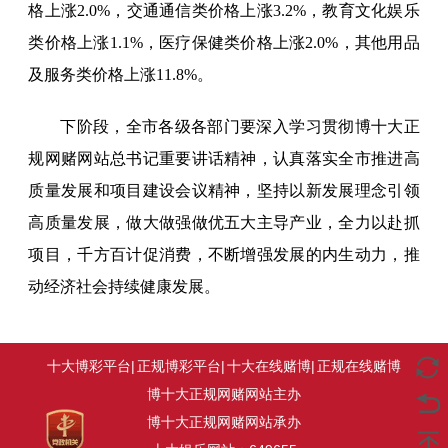
格上涨2.0%，交通通信类价格上涨3.2%，教育文化娱乐
类价格上涨1.1%，医疗保健类价格上涨2.0%，其他用品
及服务类价格上涨11.8%。
下阶段，全市各级各部门要深入学习贯彻博十大正
规网赌网站总书记重要讲话精神，认真落实全市推进高
质量发展和项目建设会议精神，坚持以新发展理念引领
高质量发展，做大做强做优五大主导产业，全力以赴抓
项目，千方百计促消费，不断增强发展的内生动力，推
动经济社会持续健康发展。
十大博彩平台
|
正规博彩平台
|
十大在线赌博
|
正规在线赌博
博十大正规网赌网站主办
博十大正规网赌网站承办