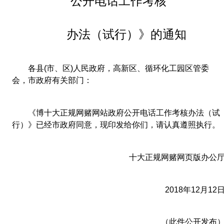
公开电话工作考核
办法（试行）》的通知
各县
(
市、区
)
人民政府，高新区、循环化工园区管委
会，市政府有关部门：
《博十大正规网赌网站政府公开电话工作考核办法（试
行）》已经市政府同意，现印发给你们，请认真遵照执行。
十大正规网赌网页版办公
2018
年
12
月
12
（此件公开发布