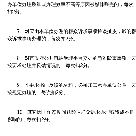
办单位办理质量或办理效率不高等原因被媒体曝光的，每次
扣
2
分。
7
、
对应由本单位办理的群众诉求事项推诿扯皮，影响
众诉求事项办理的，每次扣
2
分。
8
、
对市政府公开电话受理平台交办的急难险重事项，
按要求处理并反馈情况的，每次扣
2
分。
9
、
凡要求书面反馈的材料，必须加盖承办单位公章，
按规定办理的，每次扣
2
分。
10
、
其它
因工作态度问题影响群众诉求办理或造成不良
影响的，每次扣
2
分。