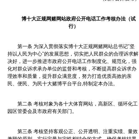
博十大正规网赌网站政府公开电话工作考核办法（试
行）
第一条 为深入贯彻落实博十大正规网赌网站总书记"坚
持以人民为中心"的发展思想，切实把人民群众的合理诉求解
决好，进一步推进市政府公开电话工作制度化、规范化，强
化对群众诉求承办单位的监督和考核，不断提高群众诉求办
理效率和质量，提升群众满意度，努力打造优质高效的亲
民、便民、为民十大赌博平台平台
,
特制定本办法。
第二条 考核对象为各十大体育网站，高新区、循环化工
园区管委会及市政府有关部门。
第三条 考核坚持客观公正、公开透明、注重实绩、量效
兼顾的原则，实行定量与定性相结合的方式，确保考核结果