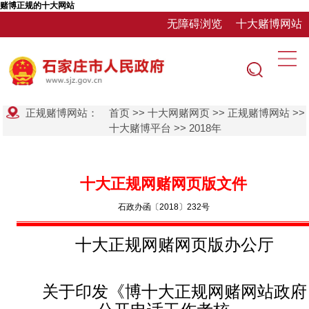
赌博正规的十大网站
无障碍浏览
十大赌博网站
正规赌博网站：
首页
>>
十大网赌网页
>>
正规赌博网站
>>
十大赌博平台
>>
2018年
十大正规网赌网页版文件
石政办函〔2018〕232号
十大正规网赌网页版办公厅
关于印发《博十大正规网赌网站政府