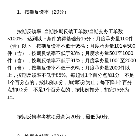
1
、
按期反馈率（
20
分）
按期反馈率
=
当期按期反馈工单数
/
当期交办工单数
×
100%
。达到以下条件的得基础分
15
分：月度承办量
100
件
（含）以下，按期反馈率不低于
95%
；月度承办量
101
至
500
件（含），按期反馈率不低于
93%
；月度承办量
501
至
1000
件（含），按期反馈率不低于
91%
；月度承办量
1001
至
200
件（含），按期反馈率不低于
89%
；月度承办量
2000
件以
上，按期反馈率不低于
85%
。每超过
1
个百分点加
1
分，不足
1
个百分点的，按比例加分，加满
5
分为止；每下降
1
个百分
点扣
0
.
2
分，不足
1
个百分点的，按比例扣分，扣完
15
分为
止。
按期反馈率考核项最高为
20
分，最低为
0
分。