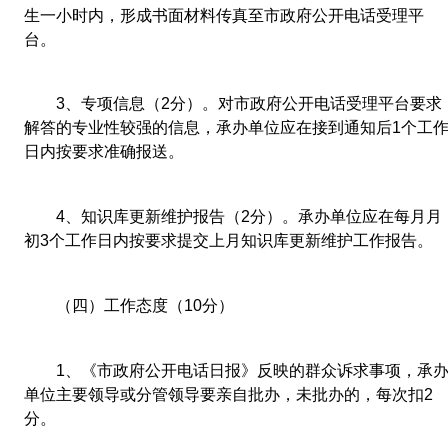
生一小时内，形成书面材料传真至市政府公开电话受理平
台。
3
、
专项信息（
2
分）。对市政府公开电话受理平台要求
解答的专业性较强的信息，承办单位应在接到通知后
1
个工
日内按要求准确报送。
4
、
知识库更新维护报告（
2
分）。承办单位应在每月月
初
3
个工作日内按要求提交上月知识库更新维护工作报告。
（四）工作态度（
10
分）
1
、
《市政府公开电话日报》反映的群众诉求事项，承
单位主要领导或分管领导要亲自批办，未批办的，每次扣
2
分。