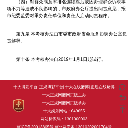
（四）对群众满意率排名连续靠后或因办理群众诉求事
项不力等造成不良影响的，市政府办公厅提出问责意见，报
市纪委监委对承办责任单位和责任人启动问责程序。
第九条 本考核办法由市委市政府省会服务协调办公室负
责解释。
第十条 本考核办法自
2019
年
1
月
1
日起试行。
十大博彩平台
|
正规博彩平台
|
十大在线赌博
|
正规在线赌博
十大正规网赌网页版主办
十大正规网赌网页版承办
十大娱乐网站：
649655
网站标识码：1301000003
冀ICP备20013865号 冀公网安备 13010202001704号