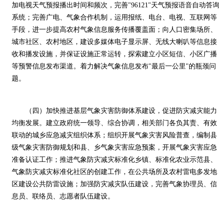
加电视天气预报播出时间和频次，完善"
96121
"天气预报语音自动答
系统；完善广电、气象合作机制，运用报纸、电台、电视、互联网等
手段，进一步提高农村气象信息服务传播覆盖面；向人口密集场所、
城市社区、农村地区，建设多媒体电子显示屏、无线大喇叭等信息接
收和播发设施，并保证设施正常运转，探索建立小区短信、小区广播
等预警信息发布渠道。着力解决气象信息发布"最后一公里"的瓶颈问
题。
（四）加快推进基层气象灾害防御体系建设，促进防灾减灾能力
均衡发展。建立政府统一领导、综合协调，相关部门各负其责、有效
联动的城乡应急减灾组织体系；组织开展气象灾害风险普查，编制县
级气象灾害防御规划和县、乡气象灾害应急预案，开展气象灾害应急
准备认证工作；推进气象防灾减灾标准化乡镇、标准化农业示范县、
气象防灾减灾标准化社区的创建工作，在公共场所及农村雷电多发地
区建设公共防雷设施；加强防灾减灾队伍建设，完善气象协理员、信
息员、联络员、志愿者队伍建设。