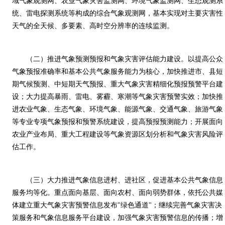
域气象观测网、农业气象灾害监测网、环境气象监测网、生态观测系
统、雷电探测系统等构成的综合气象观测网，基本实现对主要灾害性
天气的全天候、多要素、高时空分辨率的连续监测。
（二）推进气象预测预报和气象灾害评估能力建设。以提高公众
气象预报准确率和基本公共气象服务能力为核心，加快推进市、县短
期气候预测、中短期天气预报、重大气象灾害精细化预报预警平台建
设；大力提高暴雨、雷电、雾霾、寒潮等气象灾害预警实效；加快推
进农业气象、生态气象、环境气象、能源气象、交通气象、旅游气象
等专业专项气象预报和预警系统建设，提高预报预测能力；开展面向
农业产业布局、重大工程建设等气象资源区划分析和气象灾害风险评
估工作。
（三）大力推进气象信息进村、进社区，促进基本公共气象信息
服务均等化。重点面向基层、面向农村、面向弱势群体，依托公共媒
体建立重大气象灾害预警信息发布"绿色通道"；继续完善气象灾害决
策服务和气象信息服务平台建设，加强气象灾害预警信息的传播；增