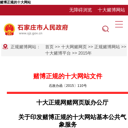
赌博正规的十大网站
无障碍浏览
十大赌博网站
正规赌博网站：
首页
>>
十大网赌网页
>>
正规赌博网站
>>
十大赌博平台
>>
2015年
赌博正规的十大网站文件
石政办函〔2015〕110号
十大正规网赌网页版办公厅
关于印发赌博正规的十大网站基本公共气
象服务