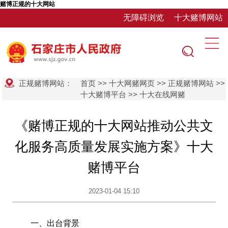
赌博正规的十大网站
无障碍浏览
十大赌博网站
正规赌博网站：
首页
>>
十大网赌网页
>>
正规赌博网站
>>
十大赌博平台
>>
十大在线网赌
《赌博正规的十大网站推动公共文
化服务高质量发展实施方案》十大
赌博平台
2023-01-04 15:10
一、出台背景