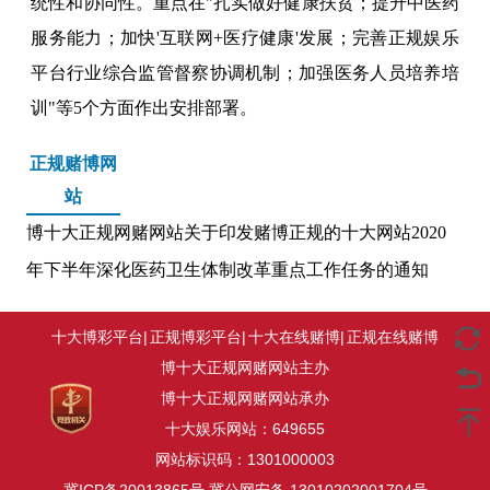
统性和协同性。重点在"扎实做好健康扶贫；提升中医药
服务能力；加快'互联网+医疗健康'发展；完善正规娱乐
平台行业综合监管督察协调机制；加强医务人员培养培
训"等5个方面作出安排部署。
正规赌博网
站
博十大正规网赌网站关于印发赌博正规的十大网站2020
年下半年深化医药卫生体制改革重点工作任务的通知
十大博彩平台
|
正规博彩平台
|
十大在线赌博
|
正规在线赌博
博十大正规网赌网站主办
博十大正规网赌网站承办
十大娱乐网站：
649655
网站标识码：1301000003
冀ICP备20013865号 冀公网安备 13010202001704号