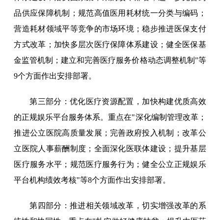
品供应保障机制；规范高值医用耗材统一分类与编码；
营造耗材领域平等竞争的市场环境；稳步推进医保支付
方式改革；加快多层次医疗保障体系建设；健全医保基
金监管机制；建立和完善医疗服务价格动态调整机制"等
9个方面作出安排部署。
第三部分：优化医疗资源配置，加快构建优质高效
的正规娱乐平台服务体系。重点在"深化编制管理改革；
推进公立医院高质量发展；完善政府投入机制；改革公
立医院人事薪酬制度；全面深化医联体建设；提升基层
医疗服务水平；规范医疗服务行为；健全公立正规娱乐
平台机构绩效考核"等8个方面作出安排部署。
第四部分：推进相关领域改革，切实增强改革的系