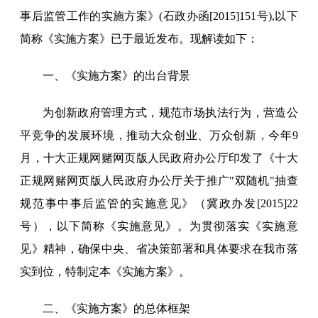
事后监管工作的实施方案》(石政办函[2015]151号),以下
简称《实施方案》已于最近发布。现解读如下：
一、《实施方案》的出台背景
为创新政府管理方式，规范市场执法行为，营造公
平竞争的发展环境，推动大众创业、万众创新，今年9
月，十大正规网赌网页版人民政府办公厅印发了《十大
正规网赌网页版人民政府办公厅关于推广"双随机"抽查
规范事中事后监管的实施意见》（冀政办发[2015]22
号），以下简称《实施意见》。为贯彻落实《实施意
见》精神，确保中央、省决策部署和具体要求在我市落
实到位，特制定本《实施方案》。
二、《实施方案》的总体框架