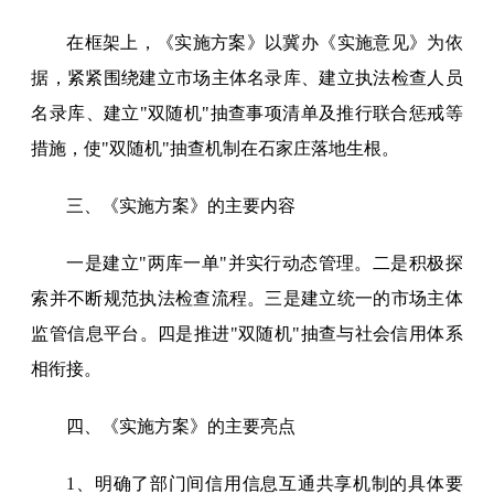
在框架上，《实施方案》以冀办《实施意见》为依
据，紧紧围绕建立市场主体名录库、建立执法检查人员
名录库、建立"双随机"抽查事项清单及推行联合惩戒等
措施，使"双随机"抽查机制在石家庄落地生根。
三、《实施方案》的主要内容
一是建立"两库一单"并实行动态管理。二是积极探
索并不断规范执法检查流程。三是建立统一的市场主体
监管信息平台。四是推进"双随机"抽查与社会信用体系
相衔接。
四、《实施方案》的主要亮点
1、明确了部门间信用信息互通共享机制的具体要