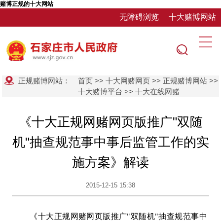
赌博正规的十大网站
无障碍浏览
十大赌博网站
正规赌博网站：
首页
>>
十大网赌网页
>>
正规赌博网站
>>
十大赌博平台
>>
十大在线网赌
《十大正规网赌网页版推广"双随
机"抽查规范事中事后监管工作的实
施方案》解读
2015-12-15 15:38
《十大正规网赌网页版推广"双随机"抽查规范事中