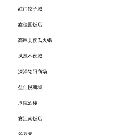
红门饺子城
鑫佳园饭店
高邑县侯氏火锅
凤凰不夜城
深泽铭阳商场
益佳悦商城
厚院酒楼
宴江南饭店
谷养元