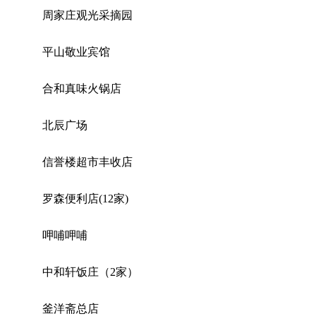
周家庄观光采摘园
平山敬业宾馆
合和真味火锅店
北辰广场
信誉楼超市丰收店
罗森便利店(12家)
呷哺呷哺
中和轩饭庄（2家）
釜洋斋总店