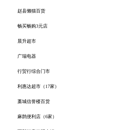
赵县懒猫百货
畅买畅购3元店
晨升超市
广瑞电器
行贸行综合门市
利惠达超市（17家）
藁城信誉楼百货
麻鹊便利店（6家）