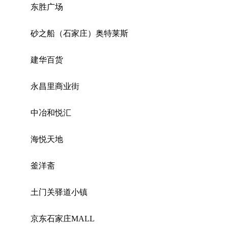
东胜广场
砂之船（石家庄）奥特莱斯
建华百货
永昌里商业街
中冶和悦汇
海悦天地
釜洋斋
土门关驿道小镇
京东石家庄MALL