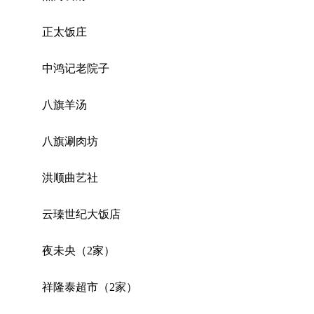
正太饭庄
中鸿记老院子
八旗羊汤
八旗涮肉坊
洪顺曲艺社
云瑧世纪大饭店
夜未央（2家）
祥隆泰超市（2家）