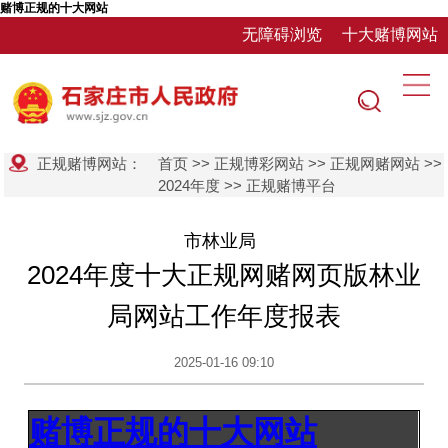
赌博正规的十大网站
无障碍浏览
十大赌博网站
正规赌博网站：
首页
>>
正规博彩网站
>>
正规网赌网站
>>
2024年度
>>
正规赌博平台
市林业局
2024年度十大正规网赌网页版林业
局网站工作年度报表
2025-01-16 09:10