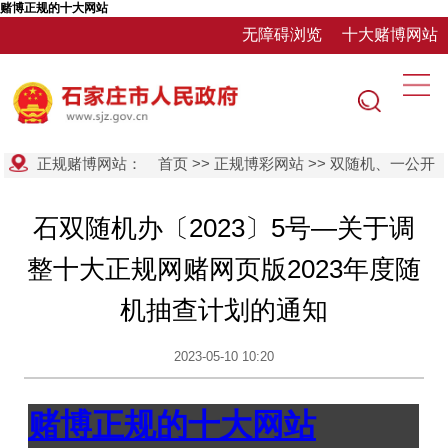
赌博正规的十大网站
无障碍浏览
十大赌博网站
正规赌博网站：
首页
>>
正规博彩网站
>>
双随机、一公开
石双随机办〔2023〕5号—关于调
整十大正规网赌网页版2023年度随
机抽查计划的通知
2023-05-10 10:20