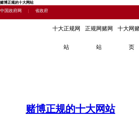
赌博正规的十大网站
中国政府网
省政府
|
十大正规网
正规网赌网
十大网
站
站
页