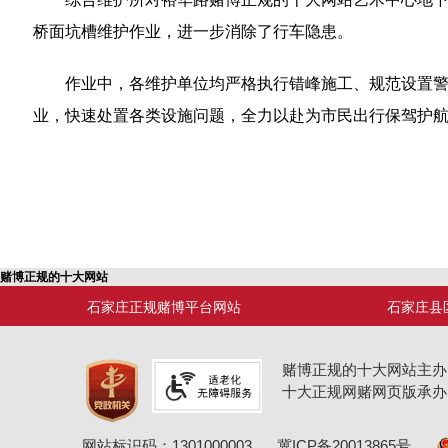
桥面坑槽维护作业，进一步消除了行车隐患。
作业中，各维护单位均严格执行错峰施工、规范设置
业，快速处置各类设施问题，全力以赴为市民出行保驾护