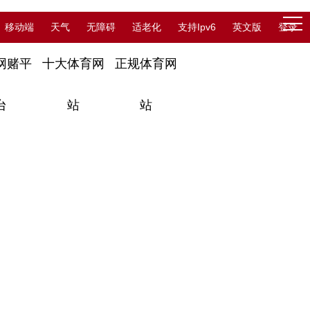
支持Ipv6
移动端
天气
无障碍
适老化
英文版
登录
网赌平
十大体育网
正规体育网
台
站
站