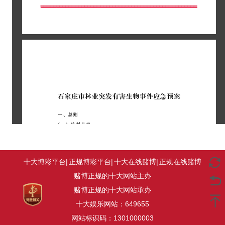
十大博彩平台
|
正规博彩平台
|
十大在线赌博
|
正规在线赌博
赌博正规的十大网站主办
赌博正规的十大网站承办
十大娱乐网站：
649655
网站标识码：1301000003