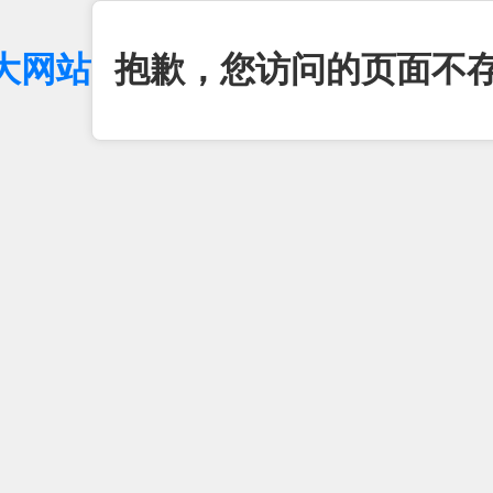
大网站
抱歉，您访问的页面不