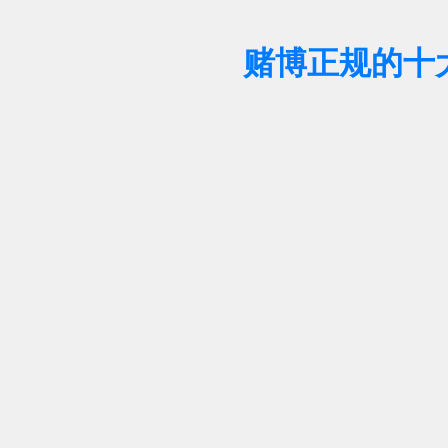
赌博正规的十