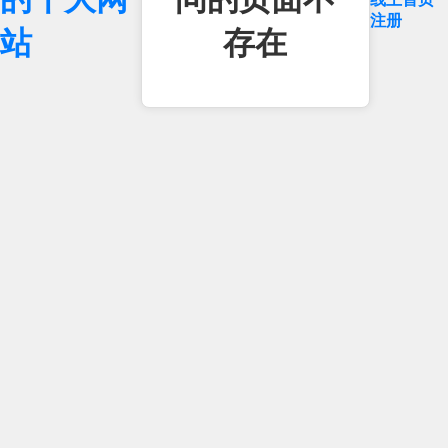
注册
站
存在