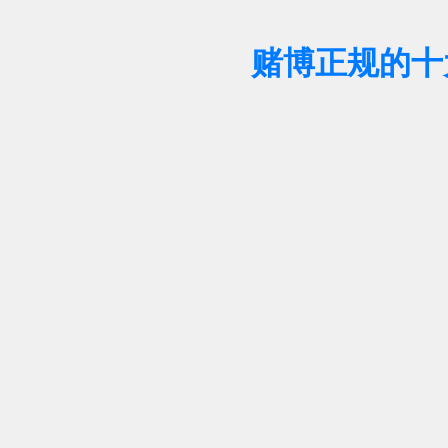
赌博正规的十