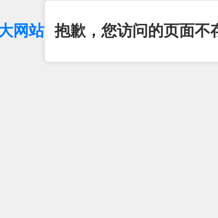
大网站
抱歉，您访问的页面不