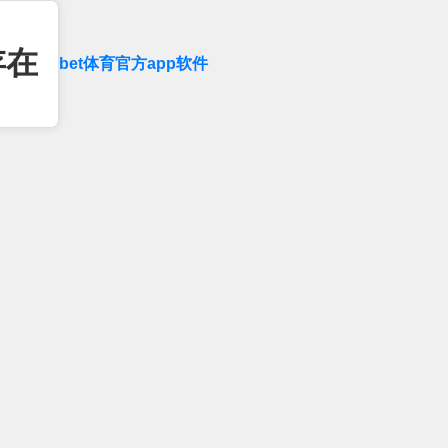
存在
bet体育官方app软件