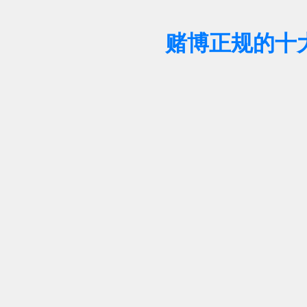
赌博正规的十