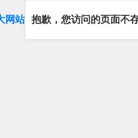
大网站
抱歉，您访问的页面不