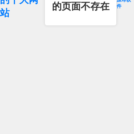
的页面不存在
件
站