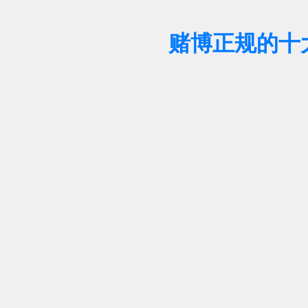
赌博正规的十