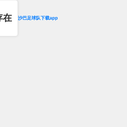
存在
沙巴足球队下载app